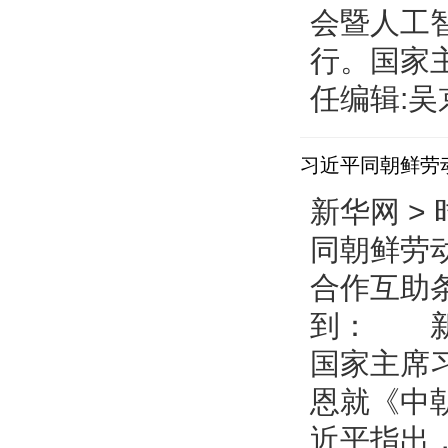
会暨人工
行。国家
任编辑:吴京
习近平同朝鲜劳
互致贺电
新华网 > 
同朝鲜劳
合作互助条
到： 新
国家主席
恩就《中
近平指出，