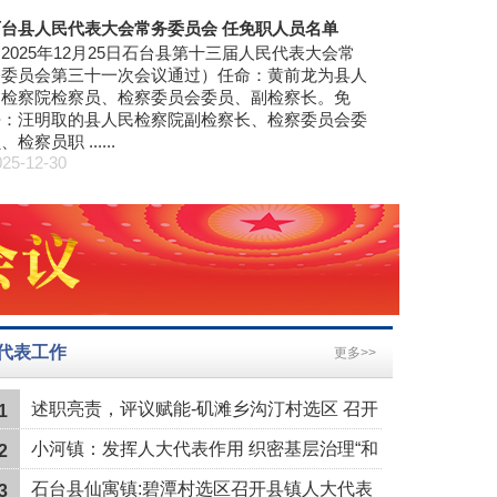
情况与 2025年计划草案的审查报告
石台县人民代表大会常务委员会 任免职人员名单
2025年12月25日石台县第十三届人民代表大会常
务委员会第三十一次会议通过）任命：黄前龙为县人
民检察院检察员、检察委员会委员、副检察长。免
去：汪明取的县人民检察院副检察长、检察委员会委
员、检察员职
025-12-30
代表工作
更多>>
述职亮责，评议赋能-矶滩乡沟汀村选区 召开
1
县乡人大代表述职评议会
小河镇：发挥人大代表作用 织密基层治理“和
2
谐网”
石台县仙寓镇:碧潭村选区召开县镇人大代表
3