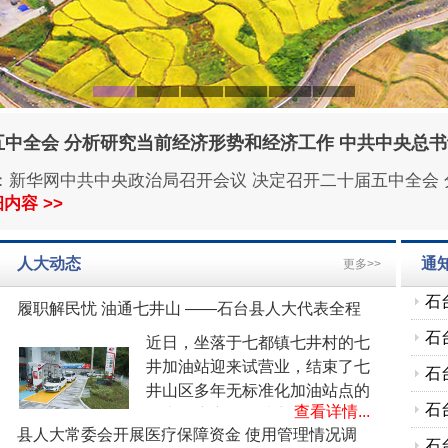
五中全会 分析研究当前经济形势和经济工作 中共中央总
石
:36:12来源：新华网中共中央政治局召开会议 决定召开二十届五
会
石
内容 >>
县
告
石
人大动态
通
更多>>
行
开
石
的
室
石
履职解民忧 油通七井山 ——石台县人大代表全程
助推七井加油站建设
算
近日，坐落于七都镇七井村的七
石
井加油站迎来试营业，结束了七
开
石
井山区多年无标准化加油站点的
查看详情...
理
历史。这座便民站点落地投用的
任
石
县人大常委会开展医疗保障资金 使用管理情况调
背后，是县、镇两级人大代表扎