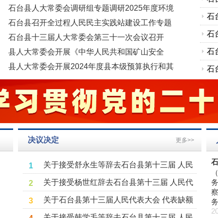
会
石
研
根山区、倾听民声、持续奔走，
石台县人大常委会调研组专题调研2025年度环境
见
全过程跟踪督办、全力破解民生
会
石
状况和环境保护目标完成情况
石台县召开全过程人民民主实践站建设工作专题
难题的履职缩影，是各级人大代
会议
县
会
石
石台县十三届人大常委会第三十一次会议召开
表用实际行动践行“人民选我当代
县人大常委会开展《中华人民共和国矿山安全
草
县
表，我当代表为人民”初心使命的
告
石
法》执法检查审议意见落实情况跟踪检查
生动实践。七井片区地处“石台天
县人大常委会开展2024年度县本级预算执行和其
1
2
3
4
5
6
行
开
石
路”沿线，群山环抱，茶叶、高山
他财政收支审计查出问题整改情况调研
的
蔬菜、山茱萸等特色种养产业兴
室
石
旺，“七井嗮秋”美不胜收，自驾
算
石
游客、农用机械、村民私家车往
来频繁。长期以来，片区内缺少
开
石
正规加油站，群众农机耕作、日
决议决定
更多>>
理
任
石
常出行、游客进山都要往返数十
公里外县城或集镇加油，费时费
会
石
关于接受舒永生等辞去石台县第十三届 人民
1
钱；部分农户私自使用塑料油桶
（
见
会
石
代表大会常务委员会委员职务的决定
关于接受杨世红辞去石台县第十三届 人民代
储油，存在极大安全隐患，“加油
2
县
会
表大会常务委员会副主任职务的决定
关于石台县第十三届人民代表大会 代表缺额
3
草
县
2
选举的决定
关于接受韩学毛等辞去石台县第十三届 人民