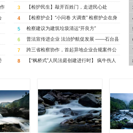
工作
【检护民生】敲开百姓门，走进民心处
3
会
【检察护企】“小问卷 大调查” 检察护企在身
4
边
检察建议为建筑垃圾清运“开良方”
5
普法宣传进企业 法治护航促发展 ——石台县
6
人民法院进企业开展《反有组织犯罪法》宣
跨三省检察协作，首起异地企业合规案件公
7
传活动
开听证会圆满落幕
委
【“枫桥式”人民法庭创建进行时】 疯牛伤人
8
神
起纠纷 联合化解促和谐