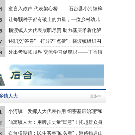
述职评议会
童言入政声 代表架心桥 ——石台县小河镇梓
4
丰村人大工作童趣视角让乡村治理有温度
让每颗种子都有破土的力量，一位乡村幼儿
5
园园长的十年守望
横渡镇人大代表履职尽责 助力基层矛盾化解
6
见实效
述职交“答卷”，打分齐“点赞”：横渡镇组织召
7
开人大代表回原选区述职测评会
外出考察拓眼界 交流学习促履职 ——丁香镇
8
组织县人大代表开展调研学习活动
乡镇人大
更多>>
小河镇：发挥人大代表作用 织密基层治理“和
1
谐网”
仙寓镇人大：用脚步丈量“民意”！托起群众身
2
边“小大事”
石台横渡镇：民生实事“回头看”，道路畅通山
3