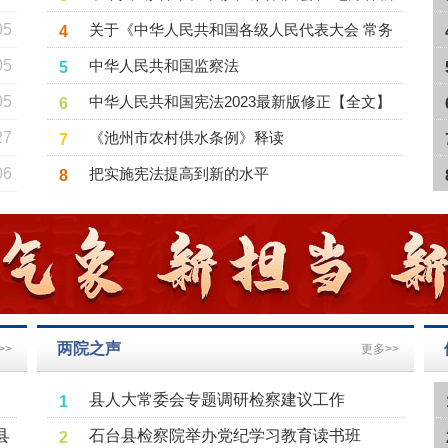
06
人民代表大会选举法
关于《中华人民共和国各级人民代表大会 常务
4
06
委员会监督法（修正草案）》的说明
中华人民共和国监察法
5
05
中华人民共和国宪法2023最新版修正【全文】
6
05
《池州市农村供水条例》释读
7
05
把实施宪法提高到新的水平
8
27
06
两院之声
>>
更多>>
县人大常委会专题调研检察建议工作
1
县
石台县检察院举办党纪学习教育读书班
2