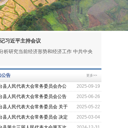
书记习近平主持会议
台县第十三届人民代表大会第五次
2024-12-31
中全会 分析研究当前经济形势和经济工作 中共中央
议计划和预算审查委员会关于石台
台县人大常委会领导接待选民日公
2026-08-06
2024年国民经济和社会发展计划执
台县人民代表大会常务委员会 关于
2026-05-19
知公告
更多>>
情况与 2025年计划草案的审查报告
展全县国有资产管理工作专题询问
台县人民代表大会常务委员会办公
2025-09-19
公告
2025年一般公 共预算“三公”经费预
台县人民代表大会常务委员会公告
2025-06-26
台县人民代表大会常务委员会 关于
2025-05-22
展全县公共资源交易招投标 标后管
台县人民代表大会常务委员会 决定
2025-03-04
工作专题询问的公告
免职人员名单
台县第十三届人民代表大会第五次
2024-12-31