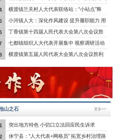
塘安澜
横渡镇兰关村人大代表联络站：“小站点”释
4
放“大能量”
小河镇人大：深化作风建设 提升履职能力 用
5
心用情解民忧
丁香镇第十四届人民代表大会第八次会议胜
6
利召开
七都镇组织人大代表开展集中 视察调研活动
7
横渡镇第五届人民代表大会第八次会议胜利
8
召开
他山之石
更多>>
突出地方特色 小切口立法回应民生诉求
1
休宁县：“人大代表+网格员” 拓宽乡村治理路
2