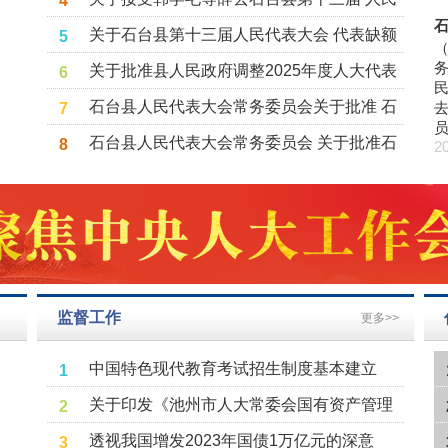
4
行
代表大会代表职务的决定
关于石台县第十三届人民代表大会 代表缺额
5
（
选举的决定
关于批准县人民政府调整2025年度人大代表
6
票决民生实事项目的决议
石台县人民代表大会常务委员会关于批准 石
7
台县2025年本级预算调整方案的决议
石台县人民代表大会常务委员会 关于批准石
8
2
台县2024年本级决算的决议
监督工作
更多>>
中国特色现代教育考试招生制度基本建立
1
——全国人大常委会听取审议考试招生制度
关于印发《池州市人大常委会国有资产管理
2
改革情况报告
情况监督工作五年规划（2022—2026）》的
透视我国增发2023年国债1万亿元的深意
3