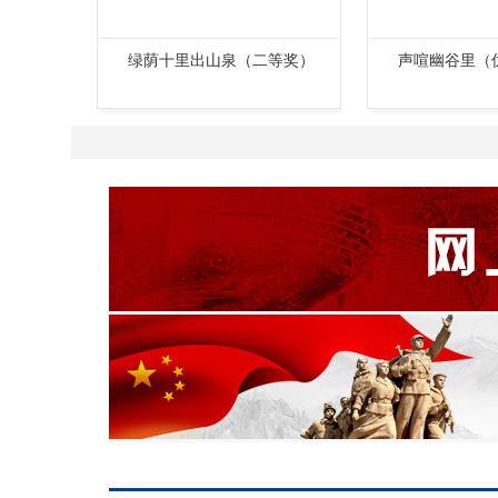
等奖）
声喧幽谷里（优秀奖）石台
薄雾（优秀奖
1
2
3
4
5
6
7
8
9
10