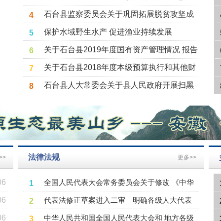
通知
石台县监察委员会关于巩固拓展脱贫攻坚成
4
果同乡村振兴有效衔接专项监督工作情况的
保护水域野生水产 促进渔业持续发展
5
报告
关于石台县2019年度国有资产管理情况 报告
6
的审议意见
关于石台县2018年度本级预算执行和其他财
7
政收支审计整改情况报告的审议意见
石台县人大常委会关于县人民政府开展扫黑
8
除恶专项斗争工作情况报告的审议意见
法律法规
>>
更多>>
全国人民代表大会常务委员会关于修改 《中华
1
人民共和国监察法》的决定
代表法修正草案进入二审 明确各级人大代表
2
06
职责
中华人民共和国全国人民代表大会和 地方各级
3