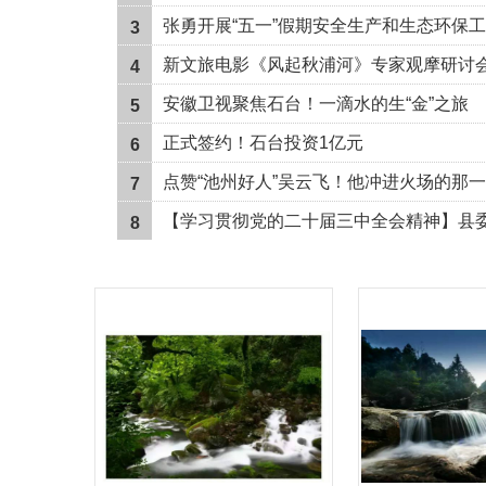
引发热烈反响
张勇开展“五一”假期安全生产和生态环保
3
调研
新文旅电影《风起秋浦河》专家观摩研讨
4
在京举行
安徽卫视聚焦石台！一滴水的生“金”之旅
5
正式签约！石台投资1亿元
6
点赞“池州好人”吴云飞！他冲进火场的那一
7
刻，所有人都屏住了呼吸！
【学习贯彻党的二十届三中全会精神】县
8
宣讲团赴各地宣讲党的二十届三中全会精