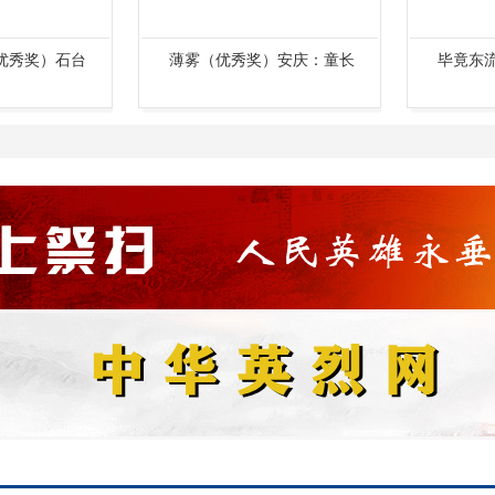
）安庆：童长
毕竟东流去（优秀奖）石台
幽谷微