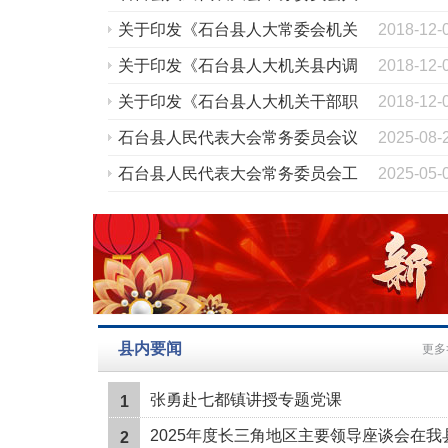
（试行） （2024年3月19日县十
石台县人民代表大会常务委员会列
2023-03-
三届人大常委会第三十三次主任会
席常委会会议人大代表座谈会办法
石台县人民代表大会常务委员会人
2023-03-
议通过）
事任免办法
关于印发《石台县人大常委会机关
2018-12-
信访工作规定》的通知
关于印发《石台县人大机关县内调
2018-12-
研、外出学习考察暂行办法》的通
关于印发《石台县人大机关干部职
2018-12-
知
工外出、请休假制度》的通知
石台县人民代表大会常务委员会议
2025-08-
事规则
石台县人民代表大会常务委员会工
2025-05-
作评议暂行办法 （2025年4月28
日县十三届人大常委会第二十六次
会议通过）
县内要闻
更多
张勇赴七都镇讲授专题党课
1
2025年度长三角地区主要领导座谈会在我
2