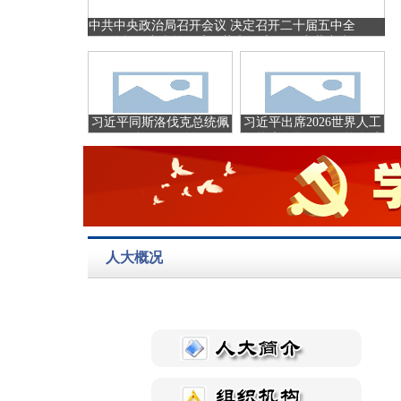
中共中央政治局召开会议 决定召开二十届五中全
会 分析研究当前经济形势和经济工作 中共中央
总书记习近平主持会议
习近平同斯洛伐克总统佩
习近平出席2026世界人工
列格里尼会谈
智能大会暨人工智能全球
治理高级别会议开幕式并
发表主旨讲话
习近平将出席2026世界人
习近平同朝鲜劳动党总书
工智能大会暨人工智能全
记、国务委员会委员长金
球治理高级别会议开幕式
正恩就《中朝友好合作互
人大概况
并发表主旨讲话
助条约》签订65周年互致
贺电
《习近平党建文选》第一
习近平给新华社老党员张
卷、第二卷出版发行
连生回信强调 传承红色基
因 在新征程上书写优异答
卷