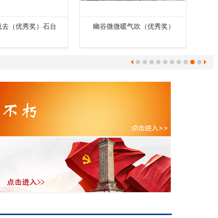
微暖气吹（优秀奖）
泉自幽处来（优秀奖）石台
曲