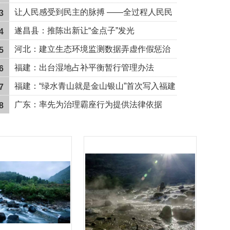
让人民感受到民主的脉搏 ——全过程人民民
3
主的铜陵实践
遂昌县：推陈出新让“金点子”发光
4
河北：建立生态环境监测数据弄虚作假惩治
5
机制
福建：出台湿地占补平衡暂行管理办法
6
福建：“绿水青山就是金山银山”首次写入福建
7
省法规
广东：率先为治理霸座行为提供法律依据
8