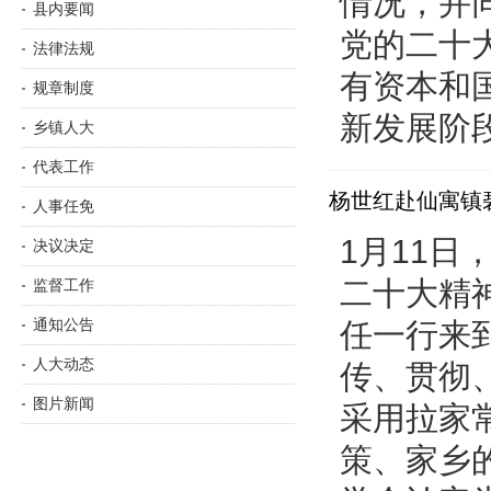
情况，并
县内要闻
党的二十
法律法规
有资本和
规章制度
新发展阶段，
乡镇人大
代表工作
杨世红赴仙寓镇
人事任免
1月11
决议决定
二十大精
监督工作
通知公告
任一行来
人大动态
传、贯彻
图片新闻
采用拉家
不忘初心牢记使命
策、家乡
主题教育专栏