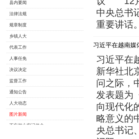
议 12
县内要闻
中央总书
法律法规
重要讲话。
规章制度
乡镇人大
习近平在越南媒
代表工作
习近平在
人事任免
新华社北京
决议决定
问之际，
监督工作
通知公告
发表题为
人大动态
向现代化
图片新闻
略意义的
不忘初心牢记使命
央总书记
主题教育专栏