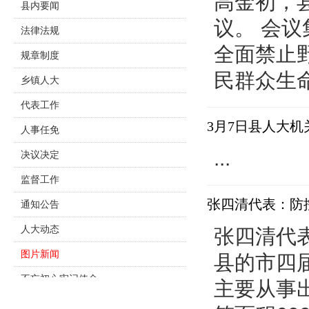
高金初，
县内要闻
议。 会
法律法规
全面禁止
规章制度
民群众生命
乡镇人大
代表工作
3月7日县人大
人事任免
...
决议决定
监督工作
张四清代表：防
通知公告
人大动态
张四清代
图片新闻
县的市四
不忘初心牢记使命
主要从事
主题教育专栏