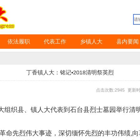
依法履职
代表工作
乡镇人大
县内要闻
丁香镇人大：铭记•2018清明祭英烈
点击次数:2945
更新时间
大组织县、镇人大代表到
石台县烈士墓园举行清
革命先烈伟大事迹
，深切缅怀先烈的丰功伟绩
,
向