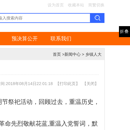
设为首页
收藏本站
简繁切换
折叠
预决算公开
联系我们
首页
>
新闻中心
>
乡镇人大
:2018年08月14日22:01:18
【
打印此页
】
【
关闭
】
明节祭祀活动，回顾过去，重温历史，
革命
先烈
敬献花蓝
,
重温入党誓词，默