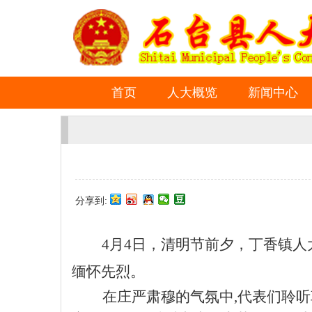
首页
人大概览
新闻中心
分享到:
4
月
4
日，清明节前夕，丁香镇人
缅怀先烈。
在庄严肃穆的气氛中
,
代表们
聆听