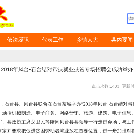
依法履职
代表工作
乡镇人大
县内要闻
2018年凤台•石台结对帮扶就业扶贫专场招聘会成功举办
点击次数:1483
更新时间
，石台县、凤台县联合在石台茶城举办“2018年凤台·石台结对
岗位，涵括机械制造、电子商务、网络营销、旅游、建筑、电子信
军、县政协主席戈卫民等陪同凤台县县领导一行走进会场，与工
肯定并要求把促进贫困劳动者就业放在首要位置，进一步加强对