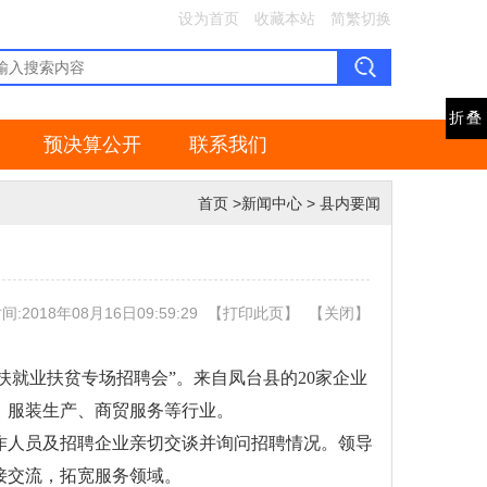
设为首页
收藏本站
简繁切换
折叠
预决算公开
联系我们
首页
>
新闻中心
>
县内要闻
:2018年08月16日09:59:29
【
打印此页
】
【
关闭
】
帮扶就业扶贫专场招聘会”。来自凤台县的20家企业
息、服装生产、商贸服务等行业。
作人员及招聘企业亲切交谈并询问招聘情况。领导
接交流，拓宽服务领域。