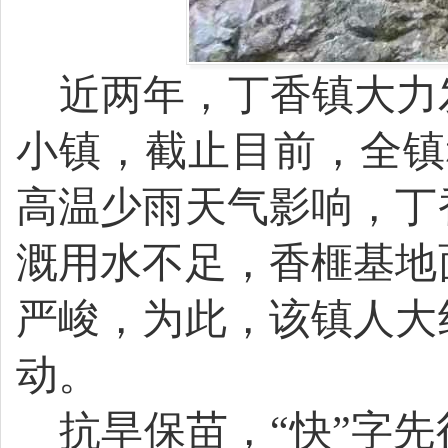
近两年
，
丁香镇
大力
小镇，
截止目前，全镇
高温少雨天气影响，
丁
溉用水不足，香榧基地
严峻，
为此，该
镇人大
动
。
抗旱保苗，“快”字先