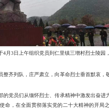
于4月3日上午组织党员
到
仁里镇三增村烈士陵园
员整齐列队，庄严肃立，向革命烈士垂首默哀，
部的党员们从缅怀烈士、传承精神中激发出奋进
使命，
在全面贯彻落实党的二十大精神的开局之