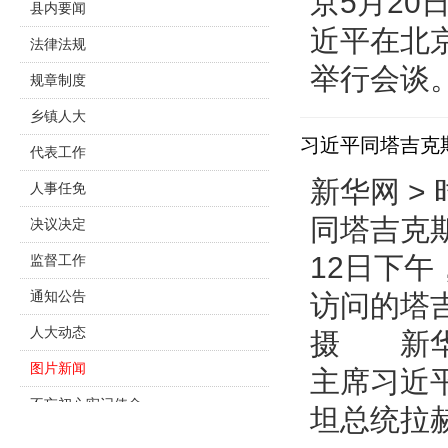
京5月20
县内要闻
近平在北
法律法规
举行会谈。
规章制度
乡镇人大
习近平同塔吉克
代表工作
新华网 > 
人事任免
同塔吉克
决议决定
12日下
监督工作
通知公告
访问的塔
人大动态
摄 新华
图片新闻
主席习近
不忘初心牢记使命
坦总统拉赫
主题教育专栏