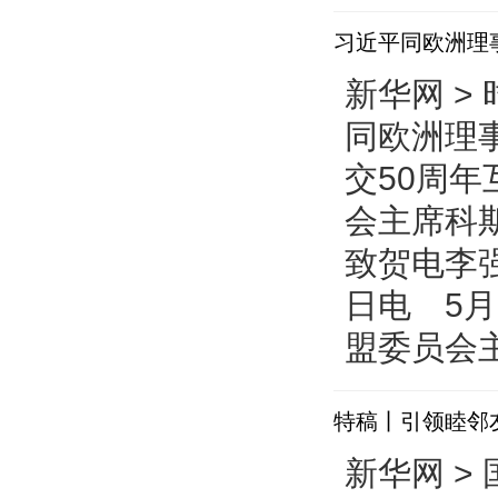
预决算公开
习近平同欧洲理
新华网 > 
同欧洲理
交50周年
会主席科
致贺电李
日电 5
盟委员会主
特稿丨引领睦邻
问并出席纪念苏
新华网 > 