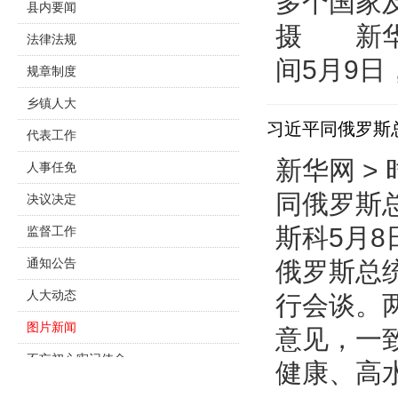
多个国家
县内要闻
摄 新华
法律法规
间5月9日
规章制度
乡镇人大
习近平同俄罗斯
代表工作
新华网 > 
人事任免
同俄罗斯
决议决定
斯科5月
监督工作
通知公告
俄罗斯总
人大动态
行会谈。
图片新闻
意见，一
不忘初心牢记使命
健康、高水
主题教育专栏