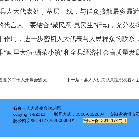
县
人大代表处于基层一线，与群众接触最多最
的代言人。
要
结合
“聚民意·惠民生”行动，充分发
带作用，进一步密切人大代表与人民群众的联系
推
“画里大演·硒茶小镇”和
全县经济社会
高质量
发
看党的二十大开幕会盛况。
下一条：
县人大机关认真组织收看习
石台县人大常委会欢迎您
copyright ©2018
联系方式：0566-6022804 安徽省池州
皖公网安备 34172202000003号
皖ICP备13011174号-1