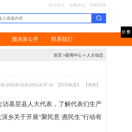
设为首页
收藏本站
简繁切换
折叠
预决算公开
联系我们
首页
>
新闻中心
>
人大动态
:2022年10月18日14:37:31
【
打印此页
】
【
关闭
】
走访基层县人大代表，了解代表们生产
大演乡
关于
开展
“聚民意·惠民生
”行动
有